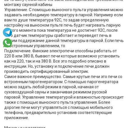
монтажу саунной кабины
Управление. С помощью выносного пульта управления можно
задавать необходимую температуру в парной. Например если
вам по душе температура 92С, то задав определенную
настройку на выносном пульте печь будет нагревать парную
до того момента пока температура не достигнет 92С, после
чего датчик температуры сработает и переведет печь в
режим поддержание данной температуры в парной. Если печь
со встроенным управлением, то
Подключение. Финские электропечи способны работать от
220 В или 380 В, бывают печи которые возможно установить
как на 220, так и на 380 В. Все это подробно описано в
инструкции. Но, установку и подключение печи должен
производить сертифицированный электрик.
Самое важное преимущество. Самые крутые печи это печи со
встроенным парогенератором. С помощью парогенератора
можно задать любой режим в парной, начиная от
суховоздушной сауны и заканчивая режимом русской
паровой. Управление температурой и влажностью происходит
также с помощью выносного пульта управления. Более
дорогие печи могут управляться с помощью мобильного
телефона, предварительно установив соответствующие
приложение.